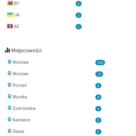
BY
2
UA
2
AG
1
Miejscowości
Wrocław
155
Wroclaw
15
Poznań
5
Wysoka
4
Dzierżoniów
4
Katowice
3
Oława
2