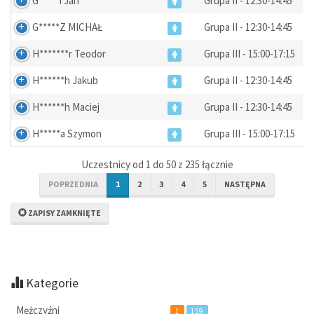
G*****i Jan
Grupa II - 12:30-14:45
G*****Z MICHAŁ
Grupa II - 12:30-14:45
H*******r Teodor
Grupa III - 15:00-17:15
H******h Jakub
Grupa II - 12:30-14:45
H******h Maciej
Grupa II - 12:30-14:45
H*****a Szymon
Grupa III - 15:00-17:15
Uczestnicy od 1 do 50 z 235 łącznie
POPRZEDNIA
1
2
3
4
5
NASTĘPNA
ZAPISY ZAMKNIĘTE
Kategorie
Mężczyźni
1
159