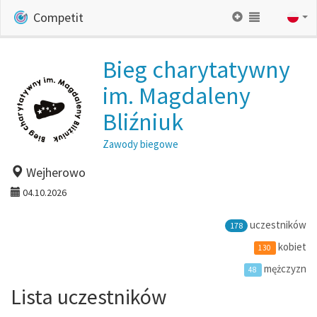
Competit
Bieg charytatywny
im. Magdaleny
Bliźniuk
Zawody biegowe
Wejherowo
04.10.2026
uczestników
178
kobiet
130
mężczyzn
48
Lista uczestników