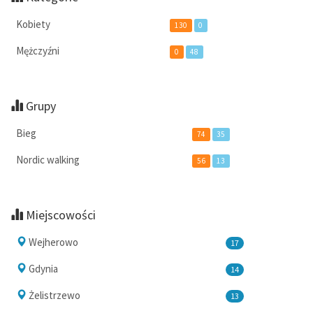
Kobiety
130
0
Mężczyźni
0
48
Grupy
Bieg
74
35
Nordic walking
56
13
Miejscowości
Wejherowo
17
Gdynia
14
Żelistrzewo
13