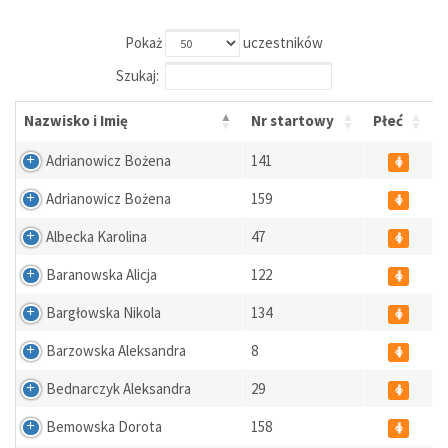
Pokaż
uczestników
Szukaj:
Nazwisko i Imię
Nr startowy
Płeć
Adrianowicz Bożena
141
Adrianowicz Bożena
159
Albecka Karolina
47
Baranowska Alicja
122
Bargłowska Nikola
134
Barzowska Aleksandra
8
Bednarczyk Aleksandra
29
Bemowska Dorota
158