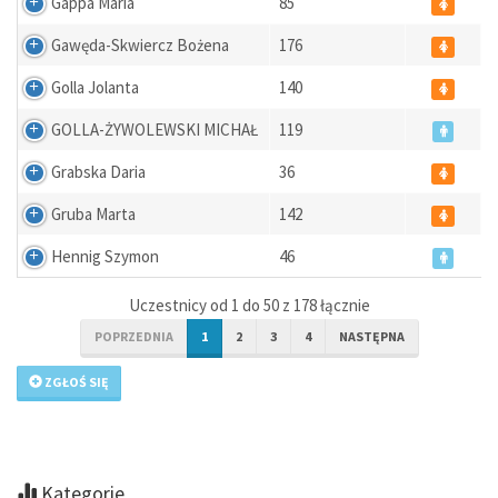
Gappa Maria
85
Gawęda-Skwiercz Bożena
176
Golla Jolanta
140
GOLLA-ŻYWOLEWSKI MICHAŁ
119
Grabska Daria
36
Gruba Marta
142
Hennig Szymon
46
Uczestnicy od 1 do 50 z 178 łącznie
POPRZEDNIA
1
2
3
4
NASTĘPNA
ZGŁOŚ SIĘ
Kategorie