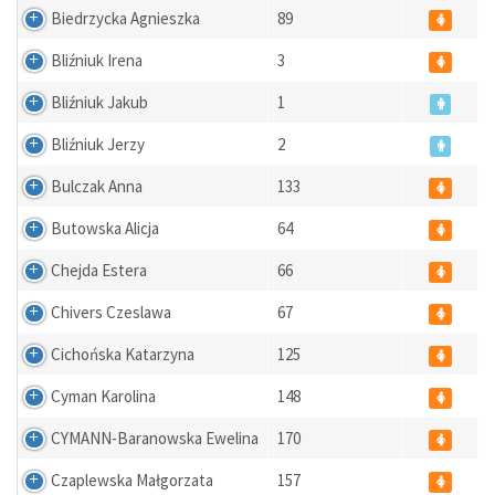
Biedrzycka Agnieszka
89
Bliźniuk Irena
3
Bliźniuk Jakub
1
Bliźniuk Jerzy
2
Bulczak Anna
133
Butowska Alicja
64
Chejda Estera
66
Chivers Czeslawa
67
Cichońska Katarzyna
125
Cyman Karolina
148
CYMANN-Baranowska Ewelina
170
Czaplewska Małgorzata
157