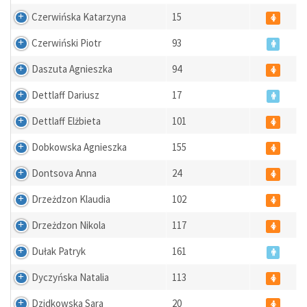
Czerwińska Katarzyna
15
Czerwiński Piotr
93
Daszuta Agnieszka
94
Dettlaff Dariusz
17
Dettlaff Elżbieta
101
Dobkowska Agnieszka
155
Dontsova Anna
24
Drzeżdzon Klaudia
102
Drzeżdzon Nikola
117
Dułak Patryk
161
Dyczyńska Natalia
113
Dzidkowska Sara
20