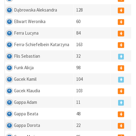
Dąbrowska Aleksandra
128
Ellwart Weronika
60
Ferra Lucyna
84
Ferra-Schiefelbein Katarzyna
163
Flis Sebastian
32
Funk Alicja
98
Gacek Kamil
104
Gacek Klaudia
103
Gappa Adam
11
Gappa Beata
48
Gappa Dorota
22