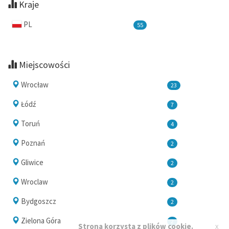
Kraje
PL
55
Miejscowości
Wrocław
23
Łódź
7
Toruń
4
Poznań
2
Gliwice
2
Wroclaw
2
Bydgoszcz
2
Zielona Góra
2
x
Strona korzysta z plików cookie.