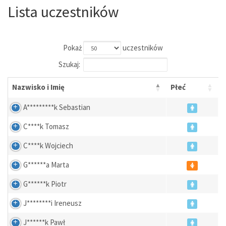
Lista uczestników
Pokaż
uczestników
Szukaj:
Nazwisko i Imię
Płeć
A*********k Sebastian
C****k Tomasz
C****k Wojciech
G******a Marta
G******k Piotr
J********i Ireneusz
J******k Pawł