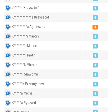
J*****k Krzysztof
K************z Krzysztof
K*********a Agnieszka
K*********i Marcin
K********i Marcin
K********i Piotr
K*******k Michał
K******i Sławomir
K******k Przemysław
K*****a Michał
K*****a Ryszard