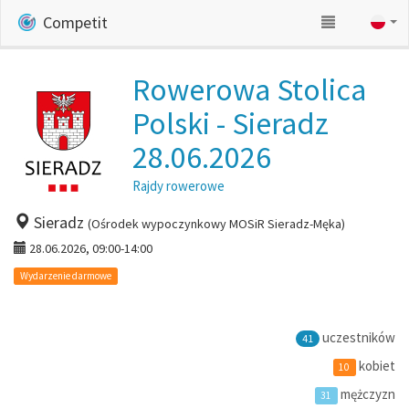
Competit
Rowerowa Stolica
Polski - Sieradz
28.06.2026
Rajdy rowerowe
Sieradz
(Ośrodek wypoczynkowy MOSiR Sieradz-Męka)
28.06.2026, 09:00-14:00
Wydarzenie darmowe
uczestników
41
kobiet
10
mężczyzn
31