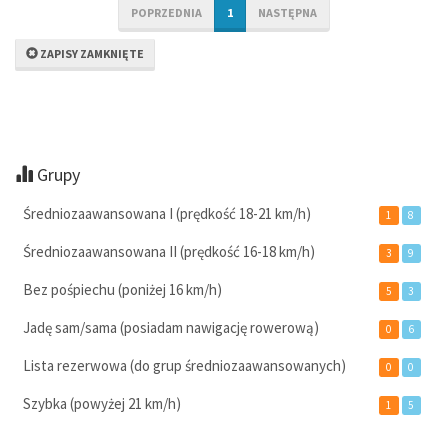
POPRZEDNIA
1
NASTĘPNA
ZAPISY ZAMKNIĘTE
Grupy
Średniozaawansowana I (prędkość 18-21 km/h)
1
8
Średniozaawansowana II (prędkość 16-18 km/h)
3
9
Bez pośpiechu (poniżej 16 km/h)
5
3
Jadę sam/sama (posiadam nawigację rowerową)
0
6
Lista rezerwowa (do grup średniozaawansowanych)
0
0
Szybka (powyżej 21 km/h)
1
5