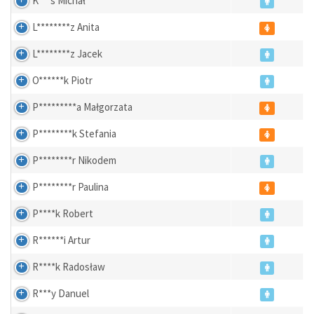
K***s Michał
L********z Anita
L********z Jacek
O******k Piotr
P*********a Małgorzata
P********k Stefania
P********r Nikodem
P********r Paulina
P****k Robert
R******i Artur
R****k Radosław
R***y Danuel