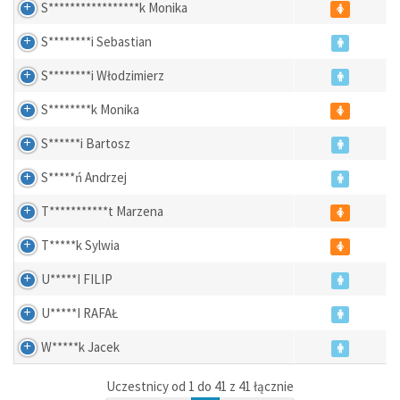
S*****************k Monika
S********i Sebastian
S********i Włodzimierz
S********k Monika
S******i Bartosz
S*****ń Andrzej
T***********t Marzena
T*****k Sylwia
U*****I FILIP
U*****I RAFAŁ
W*****k Jacek
Uczestnicy od 1 do 41 z 41 łącznie