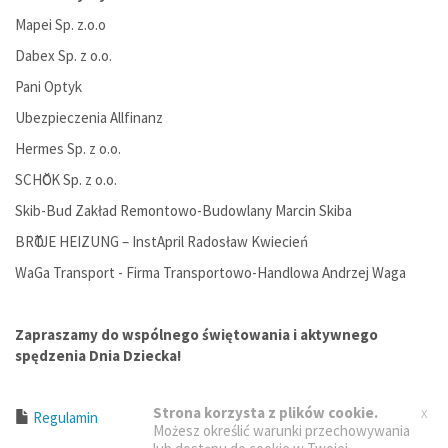
Mapei Sp. z.o.o
Dabex Sp. z o.o.
Pani Optyk
Ubezpieczenia Allfinanz
Hermes Sp. z o.o.
SCHӦCK Sp. z o.o.
Skib-Bud Zakład Remontowo-Budowlany Marcin Skiba
BRӦTJE HEIZUNG – InstApril Radosław Kwiecień
WaGa Transport - Firma Transportowo-Handlowa Andrzej Waga
Zapraszamy do wspólnego świętowania i aktywnego
spędzenia Dnia Dziecka!
x
Strona korzysta z plików cookie.
Regulamin
Możesz określić warunki przechowywania