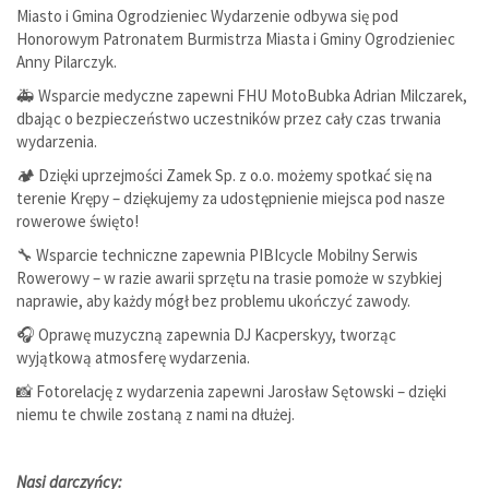
Miasto i Gmina Ogrodzieniec Wydarzenie odbywa się pod
Honorowym Patronatem Burmistrza Miasta i Gminy Ogrodzieniec
Anny Pilarczyk.
🚑 Wsparcie medyczne zapewni FHU MotoBubka Adrian Milczarek,
dbając o bezpieczeństwo uczestników przez cały czas trwania
wydarzenia.
🏕️ Dzięki uprzejmości Zamek Sp. z o.o. możemy spotkać się na
terenie Krępy – dziękujemy za udostępnienie miejsca pod nasze
rowerowe święto!
🔧 Wsparcie techniczne zapewnia PIBIcycle Mobilny Serwis
Rowerowy – w razie awarii sprzętu na trasie pomoże w szybkiej
naprawie, aby każdy mógł bez problemu ukończyć zawody.
🎧 Oprawę muzyczną zapewnia DJ Kacperskyy, tworząc
wyjątkową atmosferę wydarzenia.
📸 Fotorelację z wydarzenia zapewni Jarosław Sętowski – dzięki
niemu te chwile zostaną z nami na dłużej.
Nasi darczyńcy: