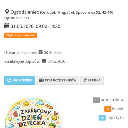
Ogrodzieniec
(Ośrodek "Krępa", ul. Spacerowa 52, 42-440
Ogrodzieniec)
31.05.2026, 09:00-14:30
Wydarzenie darmowe
Otwarcie zapisów:
08.05.2026
Zamknięcie zapisów:
28.05.2026
UDOSTĘPNIJ
LISTA UCZESTNIKÓW
STRONA
uczestników
97
kobiet
31
mężczyzn
66