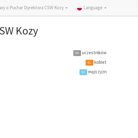
wy o Puchar Dyrektora CSW Kozy
Language
CSW Kozy
uczestników
94
kobiet
41
mężczyzn
53