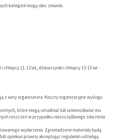
ych kategorii mogą ulec zmianie.
 chłopcy 11-12 lat, dziewczynki i chłopcy 13-15 lat -
ą z winy organizatora. Koszty organizacyjne wyścigu
wotnych, które mogą utrudniać lub uniemożliwiać mu
dnych roszczeń w przypadku nieszczęśliwego zdarzenia
ealizowanego wydarzenia. Zgromadzone materiały będą
/lub opiekun prawny akceptując regulamin udzielają