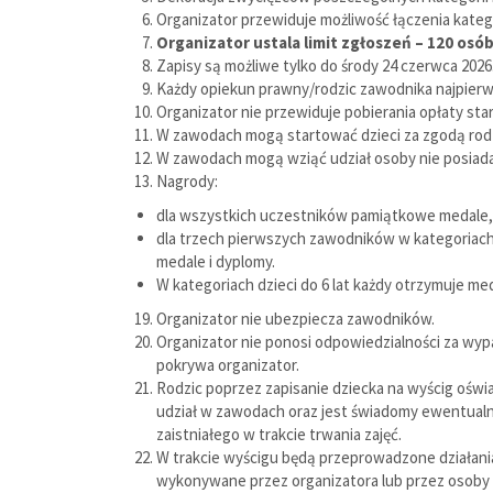
Organizator przewiduje możliwość łączenia kateg
Organizator ustala limit zgłoszeń – 120 osób
Zapisy są możliwe tylko do środy 24 czerwca 2026
Każdy opiekun prawny/rodzic zawodnika najpierw
Organizator nie przewiduje pobierania opłaty sta
W zawodach mogą startować dzieci za zgodą rodz
W zawodach mogą wziąć udział osoby nie posiadaj
Nagrody:
dla wszystkich uczestników pamiątkowe medale,
dla trzech pierwszych zawodników w kategoriach dzi
medale i dyplomy.
W kategoriach dzieci do 6 lat każdy otrzymuje me
Organizator nie ubezpiecza zawodników.
Organizator nie ponosi odpowiedzialności za wy
pokrywa organizator.
Rodzic poprzez zapisanie dziecka na wyścig ośw
udział w zawodach oraz jest świadomy ewentualn
zaistniałego w trakcie trwania zajęć.
W trakcie wyścigu będą przeprowadzone działania
wykonywane przez organizatora lub przez osoby l