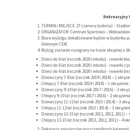
Rekreacyjny 
TERMIN i MIEJSCE: 27 czerwca (sobota) – Stadion
ORGANIZATOR: Centrum Sportowo – Widowiskow
Biuro wyścigu zlokalizowane będzie w budynku pa
Gminnym CSW.
Wyścig zostanie rozegrany na trasie okrężnej o
Dzieci do 6 lat (rocznik 2020 i młodsi) - rowerki b
Dzieci do 6 lat (rocznik 2020 i młodsi) - rowerki z
Dzieci do 6 lat (rocznik 2020 i młodsi) - rowerki b
Dziewczyny 7-8 lat (rocznik 2019 i 2018) – 1 okrąże
Chłopcy 7-8 lat (rocznik 2019 i 2018) – 1 okrążen
Dziewczyny 9-10 lat (rocznik 2017 i 2016) – 2 okrą
Chłopcy 9-10 lat (rocznik 2017 i 2016) – 2 okrąż
Dziewczyny 11-12 lat (rocznik 2015 i 2014) – 3 okr
Chłopcy 11-12 lat (rocznik 2015 i 2014) – 3 o
Dziewczyny 13-15 lat (rocznik 2013, 2012, 2011) – 
Chłopcy 13-15 lat (rocznik 2013, 2012, 2011) – 4 ok
Dekoracja zwycięzców poszczególnych kategorii b