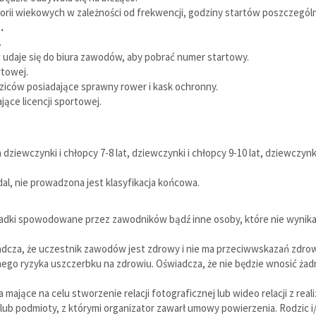
orii wiekowych w zależności od frekwencji, godziny startów poszczególn
.
.
 udaje się do biura zawodów, aby pobrać numer startowy.
rtowej.
iców posiadające sprawny rower i kask ochronny.
ące licencji sportowej.
ewczynki i chłopcy 7-8 lat, dziewczynki i chłopcy 9-10 lat, dziewczynki i
dal, nie prowadzona jest klasyfikacja końcowa.
padki spowodowane przez zawodników bądź inne osoby, które nie wynikaj
iadcza, że uczestnik zawodów jest zdrowy i nie ma przeciwwskazań zdro
ego ryzyka uszczerbku na zdrowiu. Oświadcza, że nie będzie wnosić ża
 mające na celu stworzenie relacji fotograficznej lub wideo relacji z r
ub podmioty, z którymi organizator zawarł umowy powierzenia. Rodzic i