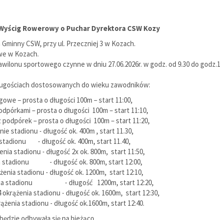
Wyścig Rowerowy o Puchar Dyrektora CSW Kozy
 Gminny CSW, przy ul. Przeczniej 3 w Kozach.
e w Kozach.
wilonu sportowego czynne w dniu 27.06.2026r. w godz. od 9.30 do godz.1
 długościach dostosowanych do wieku zawodników:
iegowe – prosta o długości 100m – start 11:00,
 podpórkami – prosta o długości 100m – start 11:10,
ez podpórek – prosta o długości 100m – start 11:20,
nie stadionu - długość ok. 400m , start 11.30,
ie stadionu - długość ok. 400m, start 11.40,
żenia stadionu - długość 2x ok. 800m, start 11:50,
enia stadionu - długość ok. 800m, start 12:00,
ążenia stadionu - długość ok. 1200m, start 12:10,
krążenia stadionu - długość 1200m, start 12:20,
4 okrążenia stadionu - długość ok. 1600m, start 12:30,
rążenia stadionu - długość ok.1600m, start 12:40.
ędzie odbywała się na bieżąco.