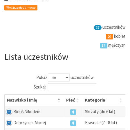
Wydarzenie darmowe
uczestników
37
kobiet
20
mężczyzn
17
Lista uczestników
Pokaż
uczestników
Szukaj:
Nazwisko i Imię
Płeć
Kategoria
Biduś Nikodem
Skrzaty (do 6 lat)
Dobrzyniak Maciej
Krasnale (7 - 8 lat)