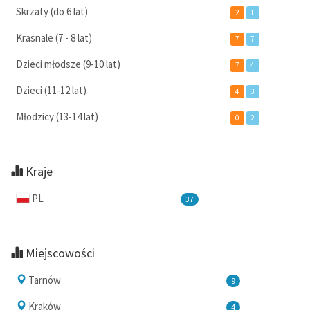
Skrzaty (do 6 lat)
2
1
Krasnale (7 - 8 lat)
7
7
Dzieci młodsze (9-10 lat)
7
4
Dzieci (11-12 lat)
4
3
Młodzicy (13-14 lat)
0
2
Kraje
PL
37
Miejscowości
Tarnów
9
Kraków
4