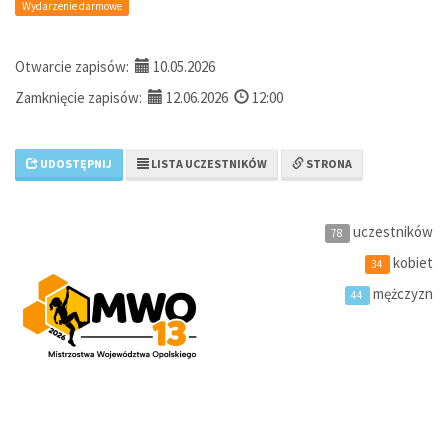
Wydarzenie darmowe
Otwarcie zapisów:
10.05.2026
Zamknięcie zapisów:
12.06.2026
12:00
UDOSTĘPNIJ
LISTA UCZESTNIKÓW
STRONA
uczestników
78
kobiet
34
mężczyzn
44