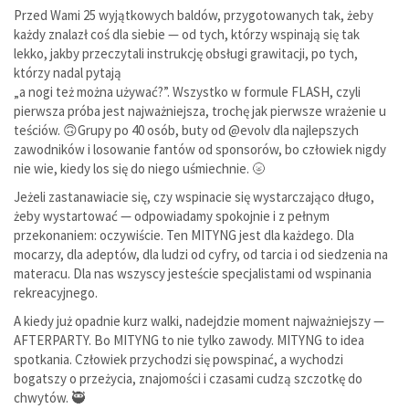
Przed Wami 25 wyjątkowych baldów, przygotowanych tak, żeby
każdy znalazł coś dla siebie — od tych, którzy wspinają się tak
lekko, jakby przeczytali instrukcję obsługi grawitacji, po tych,
którzy nadal pytają
„a nogi też można używać?”. Wszystko w formule FLASH, czyli
pierwsza próba jest najważniejsza, trochę jak pierwsze wrażenie u
teściów. 🙃Grupy po 40 osób, buty od @evolv dla najlepszych
zawodników i losowanie fantów od sponsorów, bo człowiek nigdy
nie wie, kiedy los się do niego uśmiechnie. 🌝
Jeżeli zastanawiacie się, czy wspinacie się wystarczająco długo,
żeby wystartować — odpowiadamy spokojnie i z pełnym
przekonaniem: oczywiście. Ten MITYNG jest dla każdego. Dla
mocarzy, dla adeptów, dla ludzi od cyfry, od tarcia i od siedzenia na
materacu. Dla nas wszyscy jesteście specjalistami od wspinania
rekreacyjnego.
A kiedy już opadnie kurz walki, nadejdzie moment najważniejszy —
AFTERPARTY. Bo MITYNG to nie tylko zawody. MITYNG to idea
spotkania. Człowiek przychodzi się powspinać, a wychodzi
bogatszy o przeżycia, znajomości i czasami cudzą szczotkę do
chwytów. 🥷