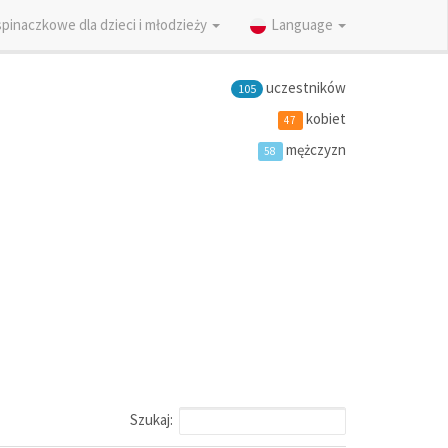
inaczkowe dla dzieci i młodzieży
Language
uczestników
105
kobiet
47
mężczyzn
58
Szukaj: