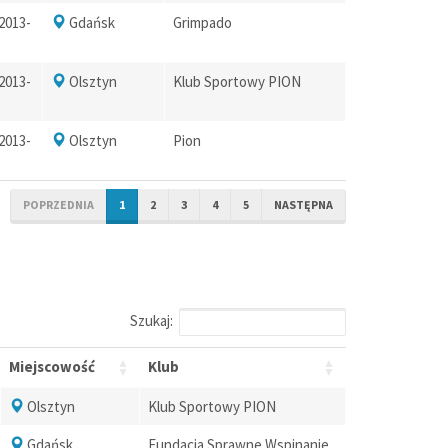
 2013-
Gdańsk
Grimpado
 2013-
Olsztyn
Klub Sportowy PION
 2013-
Olsztyn
Pion
POPRZEDNIA
1
2
3
4
5
NASTĘPNA
Szukaj:
Miejscowość
Klub
Olsztyn
Klub Sportowy PION
Gdańsk
Fundacja Sprawne Wspinanie