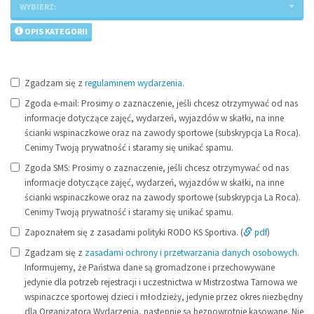
WYBIERZ:
OPIS KATEGORII
Zgadzam się z
regulaminem wydarzenia
.
Zgoda e-mail: Prosimy o zaznaczenie, jeśli chcesz otrzymywać od nas
informacje dotyczące zajęć, wydarzeń, wyjazdów w skałki, na inne
ścianki wspinaczkowe oraz na zawody sportowe (subskrypcja La Roca).
Cenimy Twoją prywatność i staramy się unikać spamu.
Zgoda SMS: Prosimy o zaznaczenie, jeśli chcesz otrzymywać od nas
informacje dotyczące zajęć, wydarzeń, wyjazdów w skałki, na inne
ścianki wspinaczkowe oraz na zawody sportowe (subskrypcja La Roca).
Cenimy Twoją prywatność i staramy się unikać spamu.
Zapoznałem się z zasadami polityki RODO KS Sportiva. (
pdf
)
Zgadzam się z
zasadami ochrony i przetwarzania danych osobowych
.
Informujemy, że Państwa dane są gromadzone i przechowywane
jedynie dla potrzeb rejestracji i uczestnictwa w Mistrzostwa Tarnowa we
wspinaczce sportowej dzieci i młodzieży, jedynie przez okres niezbędny
dla Organizatora Wydarzenia, następnie są bezpowrotnie kasowane. Nie