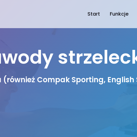
Start
Funkcje
wody strzelec
 (również Compak Sporting, English S