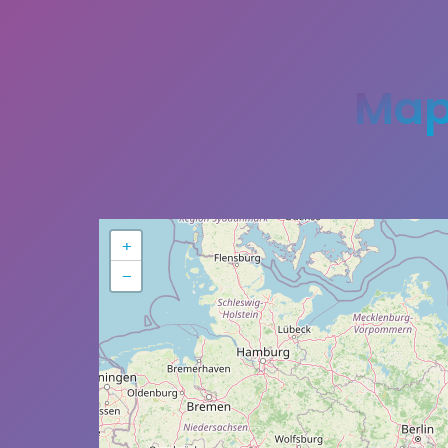
Ma
+
−