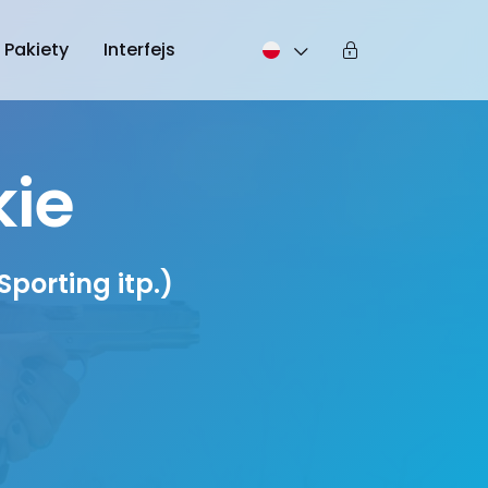
Pakiety
Interfejs
kie
porting itp.)