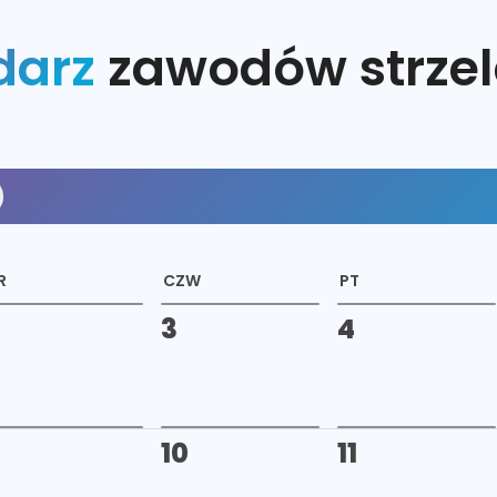
darz
zawodów strzel
R
CZW
PT
3
4
9
10
11