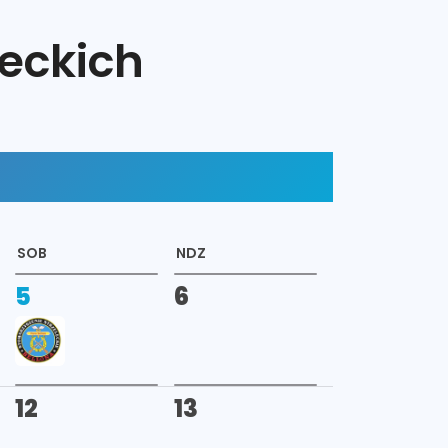
eckich
SOB
NDZ
5
6
12
13