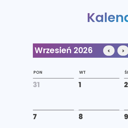
Kalen
Wrzesień
2026
<
>
PON
WT
Ś
31
1
2
7
8