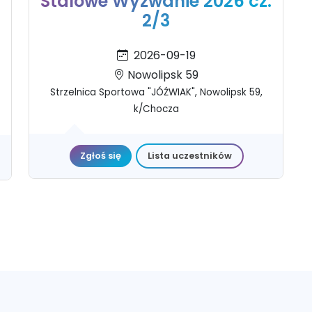
Stalowe Wyzwanie 2026 cz.
2/3
2026-09-19
Nowolipsk 59
Strzelnica Sportowa "JÓŹWIAK", Nowolipsk 59,
k/Chocza
Zgłoś się
Lista uczestników